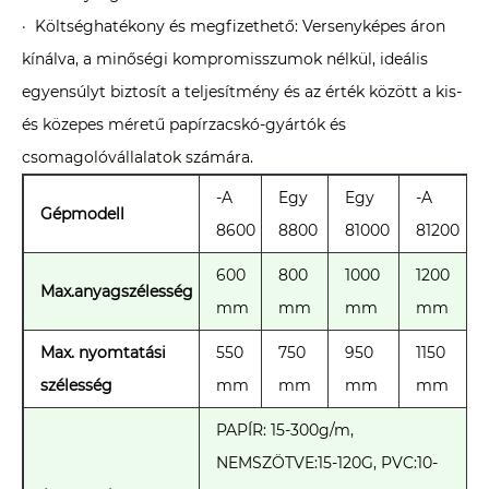
· Költséghatékony és megfizethető: Versenyképes áron
kínálva, a minőségi kompromisszumok nélkül, ideális
egyensúlyt biztosít a teljesítmény és az érték között a kis-
és közepes méretű papírzacskó-gyártók és
csomagolóvállalatok számára.
-A
Egy
Egy
-A
Gépmodell
8600
8800
81000
81200
600
800
1000
1200
Max.anyagszélesség
mm
mm
mm
mm
Max. nyomtatási
550
750
950
1150
szélesség
mm
mm
mm
mm
PAPÍR: 15-300g/m,
NEMSZÖTVE:15-120G, PVC:10-