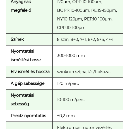
Anyagnak
120μm, OPP:10-100μm,
megfelelő
BOPP:10-100μm, PE:15-150μm,
NY:10-120μm, PET:10-100μm,
CPP:10-100μm
Színek
8 szín, 8+0, 7+1, 6+2, 5+3, 4+4
Nyomtatási
300-1000 mm
ismétlési hossz
Elv ismétlés hossza
szinkron szíjhajtás/Fokozat
A gép sebessége
120 m/perc
Nyomtatási
10-100 m/perc
sebesség
Precíz nyomtatás
±0,2 mm
Elektromos motor vezérlés