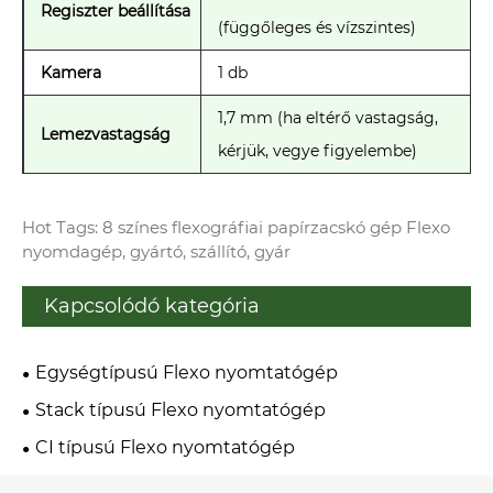
Regiszter beállítása
(függőleges és vízszintes)
Kamera
1 db
1,7 mm (ha eltérő vastagság,
Lemezvastagság
kérjük, vegye figyelembe)
Hot Tags: 8 színes flexográfiai papírzacskó gép Flexo
nyomdagép, gyártó, szállító, gyár
Kapcsolódó kategória
Egységtípusú Flexo nyomtatógép
Stack típusú Flexo nyomtatógép
CI típusú Flexo nyomtatógép