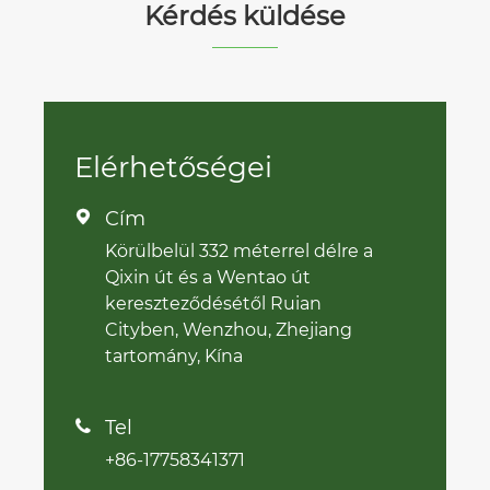
Kérdés küldése
Elérhetőségei
Cím

Körülbelül 332 méterrel délre a
Qixin út és a Wentao út
kereszteződésétől Ruian
Cityben, Wenzhou, Zhejiang
tartomány, Kína
Tel

+86-17758341371