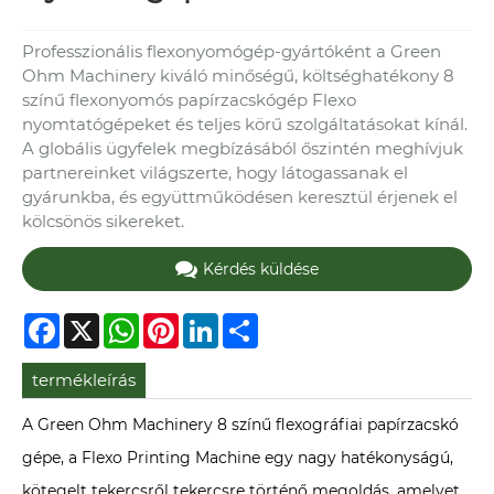
Professzionális flexonyomógép-gyártóként a Green
Ohm Machinery kiváló minőségű, költséghatékony 8
színű flexonyomós papírzacskógép Flexo
nyomtatógépeket és teljes körű szolgáltatásokat kínál.
A globális ügyfelek megbízásából őszintén meghívjuk
partnereinket világszerte, hogy látogassanak el
gyárunkba, és együttműködésen keresztül érjenek el
kölcsönös sikereket.
Kérdés küldése
Facebook
X
WhatsApp
Pinterest
LinkedIn
Share
termékleírás
A Green Ohm Machinery 8 színű flexográfiai papírzacskó
gépe, a Flexo Printing Machine egy nagy hatékonyságú,
kötegelt tekercsről tekercsre történő megoldás, amelyet