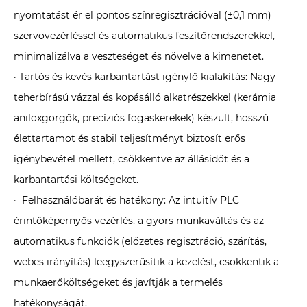
nyomtatást ér el pontos színregisztrációval (±0,1 mm)
szervovezérléssel és automatikus feszítőrendszerekkel,
minimalizálva a veszteséget és növelve a kimenetet.
· Tartós és kevés karbantartást igénylő kialakítás: Nagy
teherbírású vázzal és kopásálló alkatrészekkel (kerámia
aniloxgörgők, precíziós fogaskerekek) készült, hosszú
élettartamot és stabil teljesítményt biztosít erős
igénybevétel mellett, csökkentve az állásidőt és a
karbantartási költségeket.
· Felhasználóbarát és hatékony: Az intuitív PLC
érintőképernyős vezérlés, a gyors munkaváltás és az
automatikus funkciók (előzetes regisztráció, szárítás,
webes irányítás) leegyszerűsítik a kezelést, csökkentik a
munkaerőköltségeket és javítják a termelés
hatékonyságát.