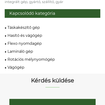
integrált gép, gyártó, szállító, gyár
Kapcsolódó kategória
Táskakészítő gép
Hasító és vágógép
Flexo nyomdagép
Lamináló gép
Rotációs mélynyomógép
Vágógép
Kérdés küldése