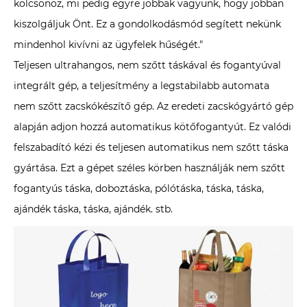
kölcsönöz, mi pedig egyre jobbak vagyunk, hogy jobban
kiszolgáljuk Önt. Ez a gondolkodásmód segített nekünk
mindenhol kivívni az ügyfelek hűségét."
Teljesen ultrahangos, nem szőtt táskával és fogantyúval
integrált gép, a teljesítmény a legstabilabb automata
nem szőtt zacskókészítő gép. Az eredeti zacskógyártó gép
alapján adjon hozzá automatikus kötőfogantyút. Ez valódi
felszabadító kézi és teljesen automatikus nem szőtt táska
gyártása. Ezt a gépet széles körben használják nem szőtt
fogantyús táska, doboztáska, pólótáska, táska, táska,
ajándék táska, táska, ajándék. stb.