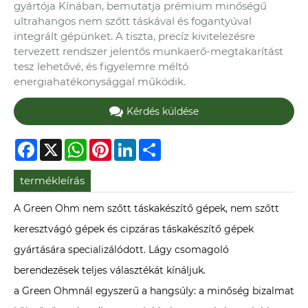
gyártója Kínában, bemutatja prémium minőségű
ultrahangos nem szőtt táskával és fogantyúval
integrált gépünket. A tiszta, precíz kivitelezésre
tervezett rendszer jelentős munkaerő-megtakarítást
tesz lehetővé, és figyelemre méltó
energiahatékonysággal működik.
Kérdés küldése
Facebook
X
WhatsApp
Pinterest
LinkedIn
Share
termékleírás
A Green Ohm nem szőtt táskakészítő gépek, nem szőtt
keresztvágó gépek és cipzáras táskakészítő gépek
gyártására specializálódott. Lágy csomagoló
berendezések teljes választékát kínáljuk.
a Green Ohmnál egyszerű a hangsúly: a minőség bizalmat