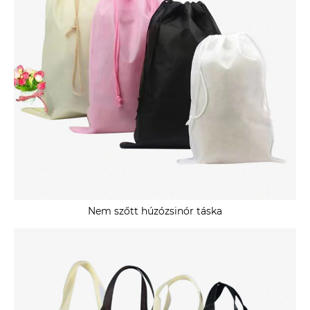
Nem szőtt húzózsinór táska