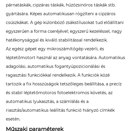
párnatáskák, cipzáras táskák, húzózsinóros táskák stb.
gyártására. Képes automatikusan rögzíteni a cipzáros
csúszkákat. A gép különböző zsákstílusokat tud előállítani
egyszerűen a forma cseréjével; egyszerű kezeléssel, nagy
hatékonysággal és kiváló stabilitással rendelkezik.
Az egész gépet egy mikroszámítógép vezérli, és
léptetőmotort használ az anyag vontatására. Automatikus
adagolási, automatikus fogantyúpozicionálási és
ragasztási funkciókkal rendelkezik. A funkciók közé
tartozik a fix hosszúságok tetszőleges beállítása, a precíz
és stabil léptetőmotoros fotoelektromos követés, az
automatikus lyukasztás, a számlálás és a
riasztás/automatikus leállítás funkció hiányzó címkék
esetén.
Műszaki paraméterek