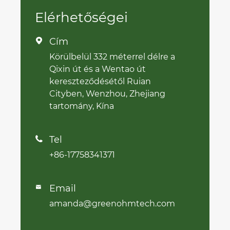
Elérhetőségei
Cím

Körülbelül 332 méterrel délre a
Qixin út és a Wentao út
kereszteződésétől Ruian
Cityben, Wenzhou, Zhejiang
tartomány, Kína
Tel

+86-17758341371
Email

amanda@greenohmtech.com