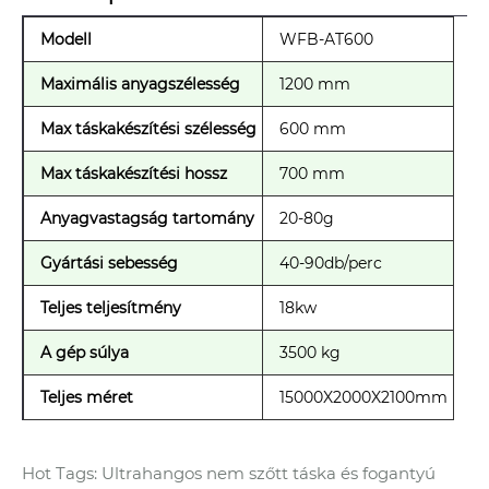
Modell
WFB-AT600
Maximális anyagszélesség
1200 mm
Max táskakészítési szélesség
600 mm
Max táskakészítési hossz
700 mm
Anyagvastagság tartomány
20-80g
Gyártási sebesség
40-90db/perc
Teljes teljesítmény
18kw
A gép súlya
3500 kg
Teljes méret
15000X2000X2100mm
Hot Tags: Ultrahangos nem szőtt táska és fogantyú