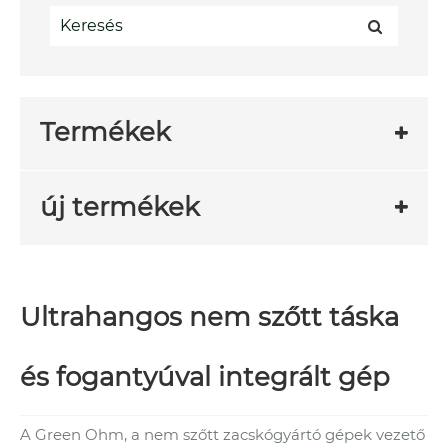
Termékek
új termékek
Ultrahangos nem szőtt táska
és fogantyúval integrált gép
A Green Ohm, a nem szőtt zacskógyártó gépek vezető